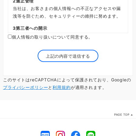
2
適正管理
当社は、お客さまの個人情報への不正なアクセスや漏
洩等を防ぐため、セキュリティーの維持に努めます。
3
第三者への開示
当社はお客さまから承諾を得ている場合を除き、第三
個人情報の取り扱いについて同意する。
者にお客さまの個人情報を提供または開示しません。
但し、お客さまの個人情報を第１項の目的のため関連
会社に提供する場合、当社がDMの発送やメール配信
等の業務を委託するため委託先に開示する場合及び法
令に
このサイトはreCAPTCHAによって保護されており、Googleの
基づく開示など正当な理由がある場合にはこの限りで
プライバシーポリシー
と
利用規約
が適用されます。
はありません。
4
委託先等の管理
当社は前項によりお客さまの個人情報を提供又は開示
PAGE TOP
する関連会社や委託先に対し、適切な取扱い及び保護
を行わせ、 第三者への開示・提供又は第１項の目的以
外の利用を禁止します。