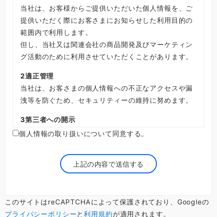
当社は、お客様からご提供いただいた個人情報を、ご
提供いただく際にお客さまにお知らせした利用目的の
範囲内で利用します。
但し、当社又は関連会社の商品開発及びマーケティン
グ活動のために利用させていただくことがあります。
2
適正管理
当社は、お客さまの個人情報への不正なアクセスや漏
洩等を防ぐため、セキュリティーの維持に努めます。
3
第三者への開示
当社はお客さまから承諾を得ている場合を除き、第三
個人情報の取り扱いについて同意する。
者にお客さまの個人情報を提供または開示しません。
但し、お客さまの個人情報を第１項の目的のため関連
会社に提供する場合、当社がDMの発送やメール配信
等の業務を委託するため委託先に開示する場合及び法
令に
このサイトはreCAPTCHAによって保護されており、Googleの
基づく開示など正当な理由がある場合にはこの限りで
プライバシーポリシー
と
利用規約
が適用されます。
はありません。