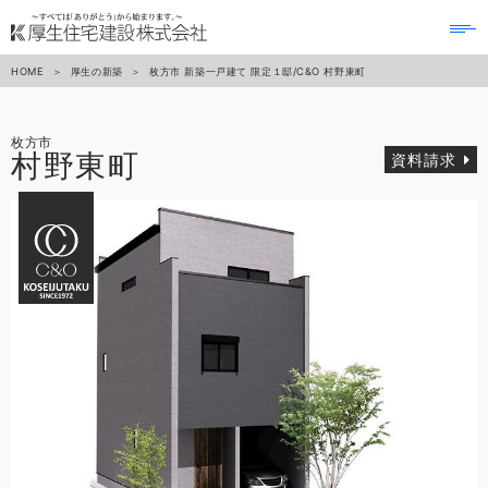
to
na
HOME
厚生の新築
枚方市 新築一戸建て 限定１邸/C&O 村野東町
枚方市
村野東町
資料請求