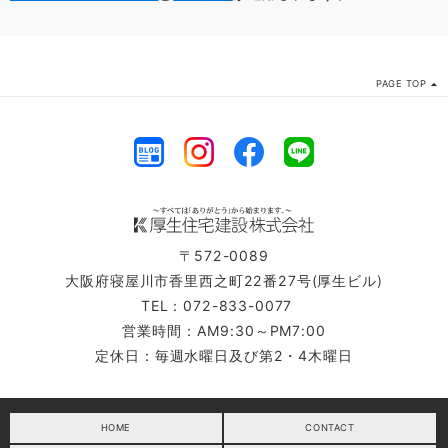
4
委託先等の管理
当社は前項によりお客さまの個人情報を提供又は開示
PAGE TOP
する関連会社や委託先に対し、適切な取扱い及び保護
を行わせ、 第三者への開示・提供又は第１項の目的以
外の利用を禁止します。
5
情報提供の停止
当社又は関連会社の商品やサービス等に関する情報の
提供が不要な場合には、その旨をご連絡いただけれ
ば、提供を中止いたします。
〒572-0089
大阪府寝屋川市香里西之町22番27号(厚生ビル)
6
開示・訂正等
TEL：072-833-0077
お客さまがご自身の個人情報の内容を確認又は訂正を
営業時間：AM9:30～PM7:00
希望される場合には、ご連絡いただければ、合理的な
定休日：毎週水曜日及び第2・4木曜日
範囲で速やかに対応させていただきます。
7
改善
HOME
CONTACT
当社は、お客さまの個人情報の取扱いに関する法令等