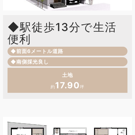
◆駅徒歩13分で生活
便利
◆前面6メートル道路
◆南側採光良し
土地
17.90
約
坪