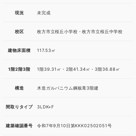
現況
未完成
校区
枚方市立桜丘小学校・枚方市立桜丘中学校
建物床面積
117.53㎡
1階2階3階
1階39.31㎡・2階41.34㎡・3階36.88㎡
構造
木造ガルバニウム鋼板葺3階建
間取りタイプ
3LDK+F
建築確認番号
令和7年9月10日第KKK02502051号