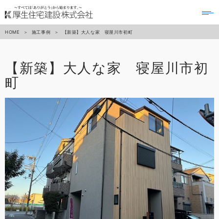
to
na
HOME
施工事例
【新築】大人な家 寝屋川市初町
【新築】大人な家 寝屋川市初
町