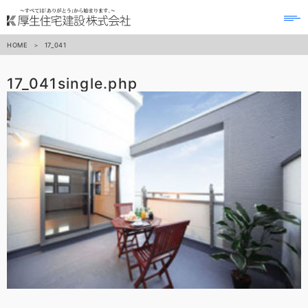
to
na
HOME
17_041
17_041
single.php