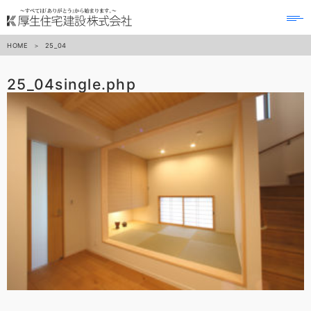
to
na
HOME
25_04
25_04
single.php