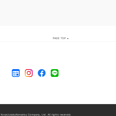
PAGE TOP
 KoseiJutakuKensetsu Company, Ltd.
All rights reserved.