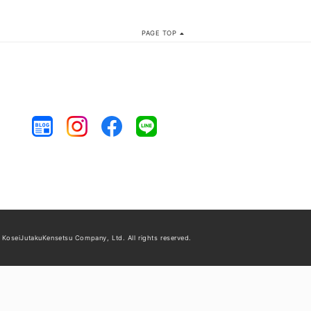
PAGE TOP
 KoseiJutakuKensetsu Company, Ltd.
All rights reserved.