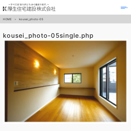
to
na
HOME
kousei_photo-05
kousei_photo-05
single.php