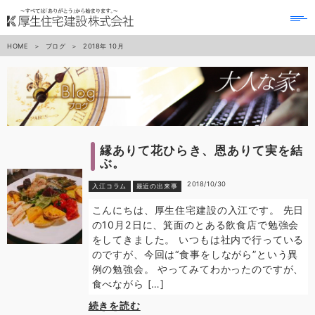
to
na
HOME
ブログ
2018年
10月
縁ありて花ひらき、恩ありて実を結
ぶ。
2018/10/30
入江コラム
最近の出来事
こんにちは、厚生住宅建設の入江です。 先日
の10月2日に、箕面のとある飲食店で勉強会
をしてきました。 いつもは社内で行っている
のですが、今回は“食事をしながら”という異
例の勉強会。 やってみてわかったのですが、
食べながら […]
続きを読む