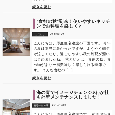
続きを読む
“食欲の秋”到来！使いやすいキッチ
ンでお料理を楽しく♪
2018/10/09
こだわり
こんにちは、厚生住宅建設の下園です。 今年
の夏は本当に暑かったですが、ようやく朝夕
が涼しくなり、過ごしやすい秋の気配が漂い
はじめましたね。 秋といえば、食欲の秋。食
べ物がより一層美味しく感じられる季節で
す。 そんな食欲の […]
続きを読む
海の青でイメージチェンジ♪わが社
も外壁メンテナンスしました！
2018/10/04
最近の出来事
こんにちは、厚生住宅建設です。 前回お話さ