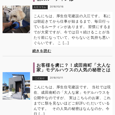
2018/10/16
入江コラム
こんにちは、厚生住宅建設の入江です。 私に
は朝起きてから仕事が始まるまで、毎日行っ
ているルーティンがあります。 習慣にするま
でが大変ですが、今では日々続けることが当
たり前になっていて、やらないと気持ち悪い
ぐらいです。 こ […]
続きを読む
お客様を虜に？！成田南町「大人な
家」モデルハウスの人気の秘密とは
2018/10/11
こだわり
こんにちは、厚生住宅建設です。 当社では現
在、成田南町の「大人な家」モデルハウスを
公開中なのですが、 実はこちらのお家、これ
までに類を見ないほどご好評いただいている
んです。 その人気の秘密はなんなのか。今
日 […]