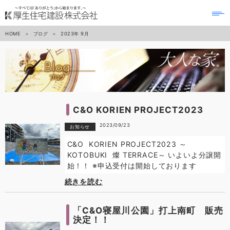
to
na
HOME
ブログ
2023年
9月
C&O KORIEN PROJECT2023
2023/09/23
お知らせ
C&O KORIEN PROJECT2023 ～
KOTOBUKI 燦 TERRACE～ いよいよ分譲開
始！！ ※申込受付は開始しております
続きを読む
「C&O寝屋川公園」打上南町 販売
決定！！