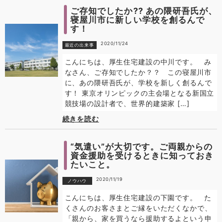
ご存知でしたか?? あの隈研吾氏が、
寝屋川市に新しい学校を創るんで
す！
2020/11/24
最近の出来事
こんにちは、厚生住宅建設の中川です。 み
なさん、ご存知でしたか？？ この寝屋川市
に、あの隈研吾氏が、学校を新しく創るんで
す！ 東京オリンピックの主会場となる新国立
競技場の設計者で、世界的建築家 […]
続きを読む
“気遣い”が大切です。ご両親からの
資金援助を受けるときに知っておき
たいこと。
2020/11/19
ノウハウ
こんにちは、厚生住宅建設の下園です。 た
くさんのお客さまとご縁をいただくなかで、
「親から、家を買うなら援助するよという申