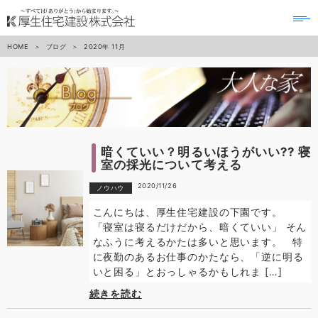
to
na
HOME
ブログ
2020年
11月
暗くていい？明るいほうがいい?? 寝
室の採光について考える
2020/11/26
ノウハウ
こんにちは、厚生住宅建設の下園です。
「寝室は寝るだけだから、暗くていい」 そん
なふうに考えるかたは多いと思います。 特
に夜勤のあるお仕事のかたなら、「逆に明る
いと困る」とおっしゃるかもしれま […]
続きを読む