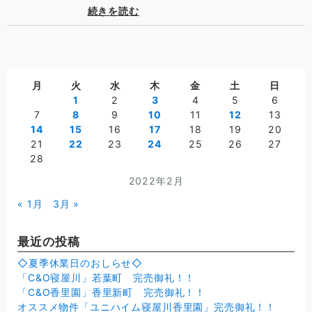
続きを読む
月
火
水
木
金
土
日
1
2
3
4
5
6
7
8
9
10
11
12
13
14
15
16
17
18
19
20
21
22
23
24
25
26
27
28
2022年2月
« 1月
3月 »
最近の投稿
◇夏季休業日のおしらせ◇
「C&O寝屋川」若葉町 完売御礼！！
「C&O香里園」香里新町 完売御礼！！
オススメ物件「ユニハイム寝屋川香里園」完売御礼！！