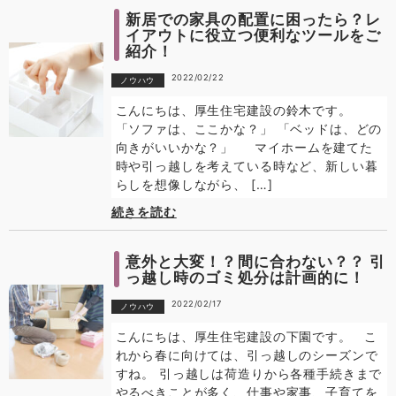
新居での家具の配置に困ったら？レ
イアウトに役立つ便利なツールをご
紹介！
2022/02/22
ノウハウ
こんにちは、厚生住宅建設の鈴木です。
「ソファは、ここかな？」 「ベッドは、どの
向きがいいかな？」 マイホームを建てた
時や引っ越しを考えている時など、新しい暮
らしを想像しながら、 […]
続きを読む
意外と大変！？間に合わない？？ 引
っ越し時のゴミ処分は計画的に！
2022/02/17
ノウハウ
こんにちは、厚生住宅建設の下園です。 こ
れから春に向けては、引っ越しのシーズンで
すね。 引っ越しは荷造りから各種手続きまで
やるべきことが多く、仕事や家事、子育てを