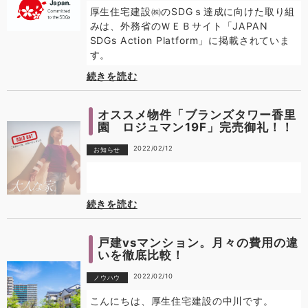
厚生住宅建設㈱のSDGｓ達成に向けた取り組
みは、外務省のＷＥＢサイト「JAPAN
SDGs Action Platform」に掲載されていま
す。
続きを読む
オススメ物件「ブランズタワー香里
園 ロジュマン19F」完売御礼！！
2022/02/12
お知らせ
続きを読む
戸建vsマンション。月々の費用の違
いを徹底比較！
2022/02/10
ノウハウ
こんにちは、厚生住宅建設の中川です。