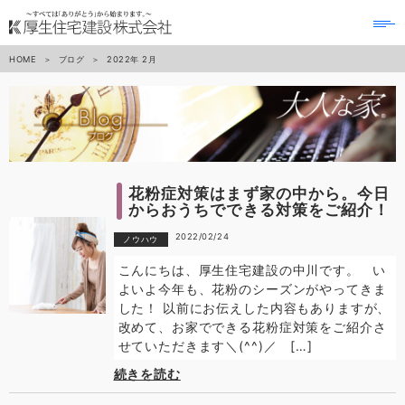
to
na
HOME
ブログ
2022年
2月
花粉症対策はまず家の中から。今日
からおうちでできる対策をご紹介！
2022/02/24
ノウハウ
こんにちは、厚生住宅建設の中川です。 い
よいよ今年も、花粉のシーズンがやってきま
した！ 以前にお伝えした内容もありますが、
改めて、お家でできる花粉症対策をご紹介さ
せていただきます＼(^^)／ […]
続きを読む