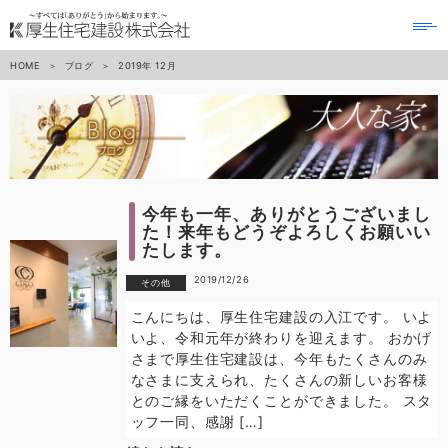
to
na
HOME
ブログ
2019年
12月
今年も一年、ありがとうございまし
た！来年もどうぞよろしくお願いい
たします。
2019/12/26
その他
こんにちは、厚生住宅建設の入江です。 いよ
いよ、令和元年が終わりを迎えます。 おかげ
さまで厚生住宅建設は、今年もたくさんのみ
なさまに支えられ、たくさんの新しいお客様
とのご縁をいただくことができました。 スタ
ッフ一同、感謝 […]