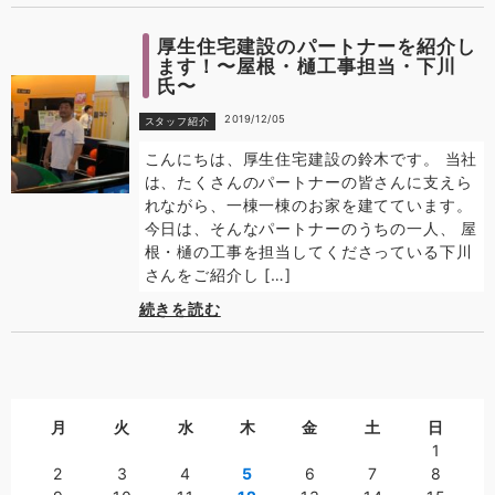
厚生住宅建設のパートナーを紹介し
ます！〜屋根・樋工事担当・下川
氏〜
2019/12/05
スタッフ紹介
こんにちは、厚生住宅建設の鈴木です。 当社
は、たくさんのパートナーの皆さんに支えら
れながら、一棟一棟のお家を建てています。
今日は、そんなパートナーのうちの一人、 屋
根・樋の工事を担当してくださっている下川
さんをご紹介し […]
続きを読む
月
火
水
木
金
土
日
1
2
3
4
5
6
7
8