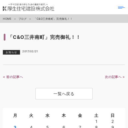
to
na
HOME
ブログ
「C&O三井南町」完売御礼！！
「C&O三井南町」完売御礼！！
2017/02/21
お知らせ
< 前の記事へ
次の記事へ >
一覧へ戻る
月
火
水
木
金
土
日
1
2
3
4
5
6
7
8
9