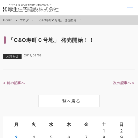
to
na
HOME
ブログ
「C&O寿町Ｃ号地」 発売開始！！
「C&O寿町Ｃ号地」 発売開始！！
2019/08/08
お知らせ
< 前の記事へ
次の記事へ >
一覧へ戻る
月
火
水
木
金
土
日
1
2
3
4
5
6
7
8
9