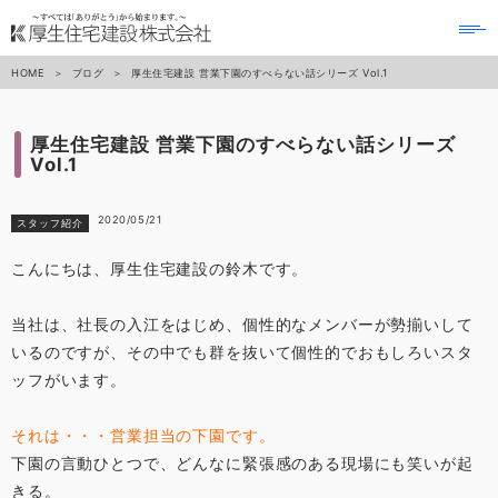
to
na
HOME
ブログ
厚生住宅建設 営業下園のすべらない話シリーズ Vol.1
厚生住宅建設 営業下園のすべらない話シリーズ
Vol.1
2020/05/21
スタッフ紹介
こんにちは、厚生住宅建設の鈴木です。
当社は、社長の入江をはじめ、個性的なメンバーが勢揃いして
いるのですが、その中でも群を抜いて個性的でおもしろいスタ
ッフがいます。
それは・・・営業担当の下園です。
下園の言動ひとつで、どんなに緊張感のある現場にも笑いが起
きる。