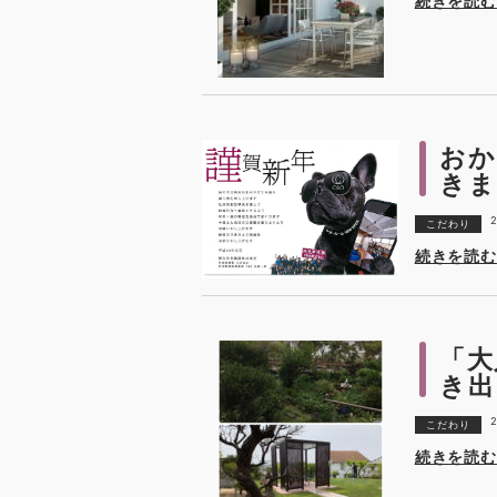
続きを読む
おか
きま
2
こだわり
続きを読む
「大
き出
2
こだわり
続きを読む