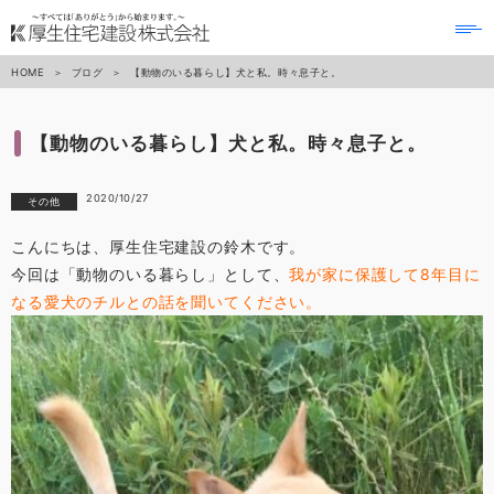
to
na
HOME
ブログ
【動物のいる暮らし】犬と私。時々息子と。
【動物のいる暮らし】犬と私。時々息子と。
2020/10/27
その他
こんにちは、厚生住宅建設の鈴木です。
今回は「動物のいる暮らし」として、
我が家に保護して8年目に
なる愛犬のチルとの話を聞いてください。