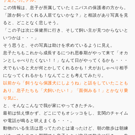
この情報は、息子が所属していたミニバスの保護者の方から。
「誰か飼ってくれる人居てないかな？」と相談があり写真を見
ると、どことなく悲しそう。
「この子は次に保健所に行き、そして飼い主が見つからないと
いつかは・・・」
そう思うと、その写真は助けを求めているように見え。
息子たちもこれから成長するにつれ思春期がやって来て「オカ
ンとしゃべりたくない！！」なんて日がやってくるかも・・・
犬でもいると犬が何とかしてくれるかも！犬がおしゃべり相手
になってくれるかも！なんてことも考えてみたり。
以前から「飼うなら保護犬にしようね」と話をしていたことも
あり、息子たちも「犬飼いたい！」「面倒みる！」とかなり乗
り気に。
と、そんなこんなで我が家にやってきたチル。
最初は怯え懐かず、どこにでもオシッコをし、玄関のチャイム
や電話が鳴ると吠えまくる・・・。
動物のいる生活は思ってたのとは違ったけど、朝の散歩は朝練