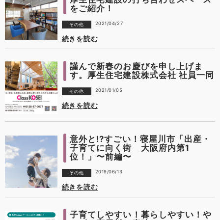
をご紹介！
2021/04/27
その他
続きを読む
謹んで新春のお慶びを申し上げま
す。厚生住宅建設株式会社 社員一同
2021/01/05
その他
続きを読む
意外と!?すごい！寝屋川市「出産・
子育てに向く街 大阪府内第1
位！」〜前編〜
2019/06/13
その他
続きを読む
子育てしやすい！暮らしやすい！や