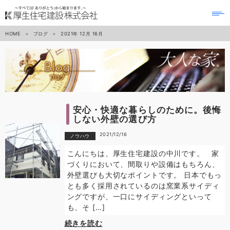
to
na
HOME
ブログ
2021年
12月
16月
安心・快適な暮らしのために。後悔
しない外壁の選び方
2021/12/16
ノウハウ
こんにちは、厚生住宅建設の中川です。 家
づくりにおいて、間取りや設備はもちろん、
外壁選びも大切なポイントです。 日本でもっ
とも多く採用されているのは窯業系サイディ
ングですが、一口にサイディングといって
も、そ […]
続きを読む