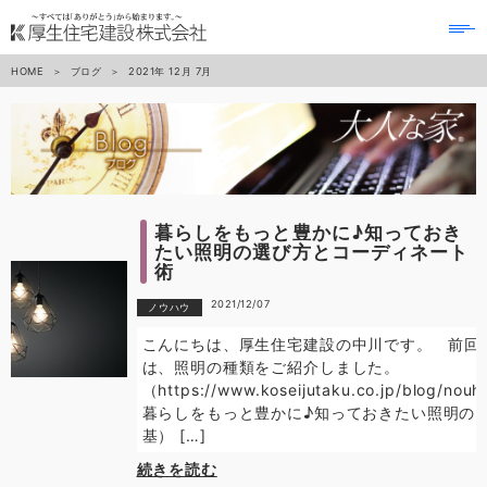
to
na
HOME
ブログ
2021年
12月
7月
暮らしをもっと豊かに♪知っておき
たい照明の選び方とコーディネート
術
2021/12/07
ノウハウ
こんにちは、厚生住宅建設の中川です。 前回
は、照明の種類をご紹介しました。
（https://www.koseijutaku.co.jp/blog/nouh
暮らしをもっと豊かに♪知っておきたい照明の
基） […]
続きを読む