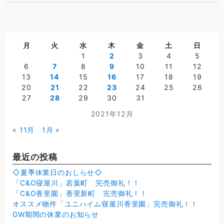
月
火
水
木
金
土
日
1
2
3
4
5
6
7
8
9
10
11
12
13
14
15
16
17
18
19
20
21
22
23
24
25
26
27
28
29
30
31
2021年12月
« 11月
1月 »
最近の投稿
◇夏季休業日のおしらせ◇
「C&O寝屋川」若葉町 完売御礼！！
「C&O香里園」香里新町 完売御礼！！
オススメ物件「ユニハイム寝屋川香里園」完売御礼！！
GW期間の休業のお知らせ