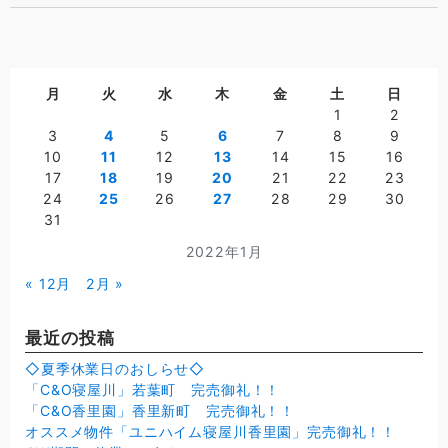
月
火
水
木
金
土
日
1
2
3
4
5
6
7
8
9
10
11
12
13
14
15
16
17
18
19
20
21
22
23
24
25
26
27
28
29
30
31
2022年1月
« 12月
2月 »
最近の投稿
◇夏季休業日のおしらせ◇
「C&O寝屋川」若葉町 完売御礼！！
「C&O香里園」香里新町 完売御礼！！
オススメ物件「ユニハイム寝屋川香里園」完売御礼！！