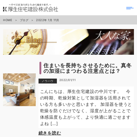
to
na
HOME
ブログ
2022年
1月
11月
住まいを長持ちさせるために。真冬
の加湿にまつわる注意点とは？
2022/01/11
ノウハウ
こんにちは、厚生住宅建設の中川です。 今
の時期、乾燥対策として加湿器を活用されて
いる方も多いかと思います。 加湿器を使うと
乾燥を防ぐだけでなく、湿度が上がることで
体感温度も上がって、より快適に過ごせます
よね […]
続きを読む