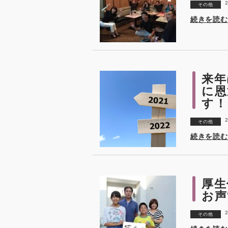
2
その他
続きを読む
来年
に恩
す！
2
その他
続きを読む
厚生
お声
2
その他