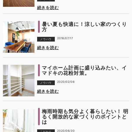
続きを読む
暑い夏も快適に！涼しい家のつくり
方
2018/07/17
ノウハウ
続きを読む
マイホーム計画に盛り込みたい、イ
マドキの花粉対策。
2020/02/06
ノウハウ
続きを読む
梅雨時期も気分よく暮らしたい！ 明
るく開放的な家づくりのポイントと
は
2020/06/30
こだわり