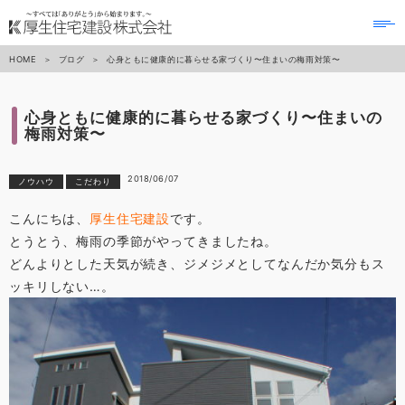
to
na
HOME
ブログ
心身ともに健康的に暮らせる家づくり〜住まいの梅雨対策〜
心身ともに健康的に暮らせる家づくり〜住まいの
梅雨対策〜
2018/06/07
ノウハウ
こだわり
こんにちは、
厚生住宅建設
です。
とうとう、梅雨の季節がやってきましたね。
どんよりとした天気が続き、ジメジメとしてなんだか気分もス
ッキリしない…。